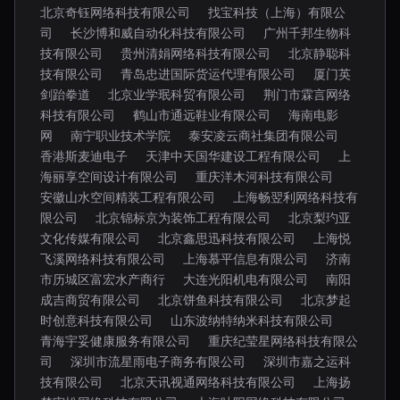
北京奇钰网络科技有限公司
找宝科技（上海）有限公
司
长沙博和威自动化科技有限公司
广州千邦生物科
技有限公司
贵州清娟网络科技有限公司
北京静聪科
技有限公司
青岛忠进国际货运代理有限公司
厦门英
剑跆拳道
北京业学珉科贸有限公司
荆门市霖言网络
科技有限公司
鹤山市通远鞋业有限公司
海南电影
网
南宁职业技术学院
泰安凌云商社集团有限公司
香港斯麦迪电子
天津中天国华建设工程有限公司
上
海丽享空间设计有限公司
重庆洋木河科技有限公司
安徽山水空间精装工程有限公司
上海畅翌利网络科技有
限公司
北京锦标京为装饰工程有限公司
北京梨玓亚
文化传媒有限公司
北京鑫思迅科技有限公司
上海悦
飞溪网络科技有限公司
上海慕平信息有限公司
济南
市历城区富宏水产商行
大连光阳机电有限公司
南阳
成吉商贸有限公司
北京饼鱼科技有限公司
北京梦起
时创意科技有限公司
山东波纳特纳米科技有限公司
青海宇妥健康服务有限公司
重庆纪莹星网络科技有限公
司
深圳市流星雨电子商务有限公司
深圳市嘉之运科
技有限公司
北京天讯视通网络科技有限公司
上海扬