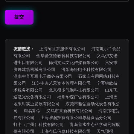
友情链接：
上海阿旦东服饰有限公司
河南巩小丫食品
有限公司
金华爱立德教育科技有限公司
义乌伊艾诺
进出口有限公司
德州文武文化传媒有限公司
六安市
腾峰建筑机械有限公司
洛阳海娅电子科技有限公司
湖南中普互联电子商务有限公司
石家庄有用网络科技有
限公司
江苏中杏艺禾资本管理有限公司
宁夏锦欧技
术服务有限公司
北京很多气泡科技有限公司
山东飞
速激光设备有限公司
福州华森广告有限公司
上海因
地果时实业发展有限公司
东莞市雅弘自动化设备有限公
司
周易算命
义乌市果新科技有限公司
海南邦翎贸
易有限公司
上海唯润投资有限公司尊赫食品分公司
打卡（广州）科技有限公司
青岛善水生态科学研究院股
份有限公司
上海布氏信息科技有限公司
天气预报